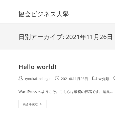
コ
ン
協会ビジネス大學
テ
ン
ツ
日別アーカイブ: 2021年11月26日
へ
ス
キ
ッ
プ
Hello world!
投
投
投
kyoukai-college
2021年11月26日
未分類
稿
稿
稿
者:
公
カ
WordPress へようこそ。こちらは最初の投稿です。編集…
開
テ
日:
ゴ
Hello
続きを読む
リ
World!
ー: