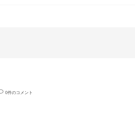
投
0件のコメント
稿
コ
メ
ン
ト: